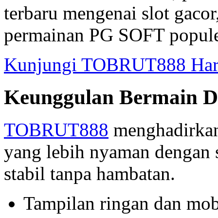
terbaru mengenai slot gacor
permainan PG SOFT populer
Kunjungi TOBRUT888 Hari
Keunggulan Bermain 
TOBRUT888
menghadirkan
yang lebih nyaman dengan s
stabil tanpa hambatan.
Tampilan ringan dan mobi