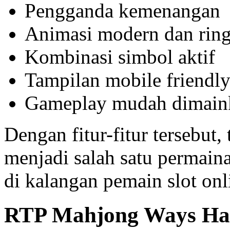
Pengganda kemenangan
Animasi modern dan rin
Kombinasi simbol aktif
Tampilan mobile friendl
Gameplay mudah dimain
Dengan fitur-fitur tersebut
menjadi salah satu permain
di kalangan pemain slot onl
RTP Mahjong Ways Har