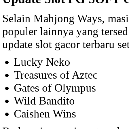
Selain Mahjong Ways, mas
populer lainnya yang tersed
update slot gacor terbaru set
Lucky Neko
Treasures of Aztec
Gates of Olympus
Wild Bandito
Caishen Wins