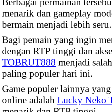
Berbagai permainan tersebu
menarik dan gameplay mod
bermain menjadi lebih seru.
Bagi pemain yang ingin me
dengan RTP tinggi dan akse
TOBRUT888
menjadi salah 
paling populer hari ini.
Game populer lainnya yang
online adalah
Lucky Neko
menarik dan RTP tinggi.