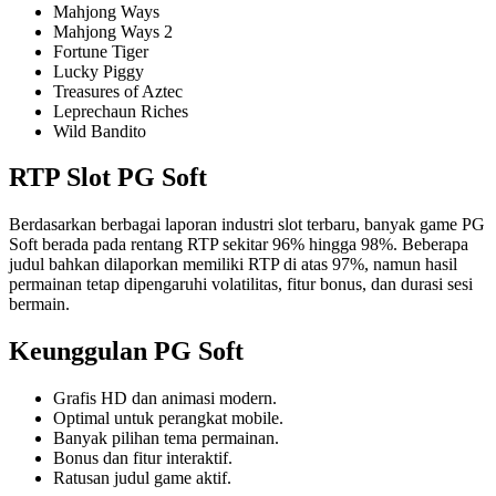
Mahjong Ways
Mahjong Ways 2
Fortune Tiger
Lucky Piggy
Treasures of Aztec
Leprechaun Riches
Wild Bandito
RTP Slot PG Soft
Berdasarkan berbagai laporan industri slot terbaru, banyak game PG
Soft berada pada rentang RTP sekitar 96% hingga 98%. Beberapa
judul bahkan dilaporkan memiliki RTP di atas 97%, namun hasil
permainan tetap dipengaruhi volatilitas, fitur bonus, dan durasi sesi
bermain.
Keunggulan PG Soft
Grafis HD dan animasi modern.
Optimal untuk perangkat mobile.
Banyak pilihan tema permainan.
Bonus dan fitur interaktif.
Ratusan judul game aktif.