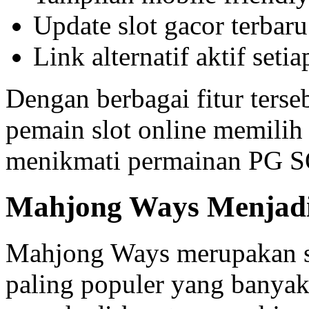
Update slot gacor terbaru
Link alternatif aktif setia
Dengan berbagai fitur terse
pemain slot online memilih
menikmati permainan PG S
Mahjong Ways Menjadi
Mahjong Ways merupakan s
paling populer yang banyak