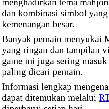
menghadirkan tema mahjong 
dan kombinasi simbol yan
kemenangan besar.
Banyak pemain menyukai M
yang ringan dan tampilan vi
game ini juga sering masuk 
paling dicari pemain.
Informasi lengkap mengena
dapat ditemukan melalui
RT
diperbarui setiap hari.