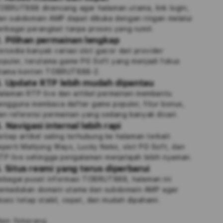
OBRUT888 dirancang agar halaman utama, link login,
an subdomain AMP dapat dibuka dengan ringan melalui
erbagai perangkat tanpa proses yang rumit.
. Pilihan permainan lengkap
ersedia banyak variasi slot gacor dari provider
opuler, terutama game PG Soft yang menjadi fokus
tama konten TOBRUT888-2.
. Update RTP lebih mudah dipantau
alaman RTP live dan artikel permainan membantu
engguna membaca daftar game populer, fitur bonus,
an referensi permainan yang sedang banyak dicari.
. Navigasi internal lebih rapi
etiap artikel saling terhubung ke halaman terkait
eperti Mahjong Ways, Lucky Neko, slot PG Soft, dan
TP live sehingga pengalaman menjelajah lebih nyaman.
. Situs resmi yang terus diperbarui
ebagai pusat informasi TOBRUT888, halaman ini
emadukan domain utama dan subdomain AMP agar
kses tetap stabil, cepat, dan mudah dipahami.
ain Sekarang