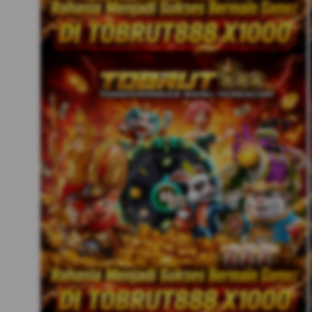
Open
media
4
in
modal