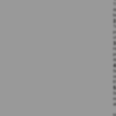
T
d
b
2
T
p
u
3
H
p
d
4
S
s
R
5
S
m
a
M