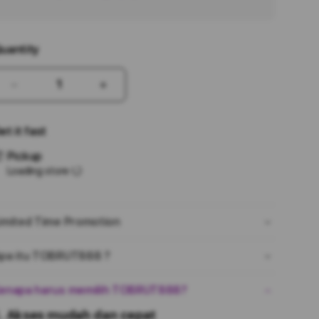
uantity
Decrease
Increase
quantity
quantity
for
for
et it fast
TOBRUT888:
TOBRUT888:
Link
Link
Pickup
Login
Login
Loading store
Slot
Slot
Online
Online
Gacor
Gacor
imited Time Promotion
2026
2026
RTP
RTP
Live
Live
pa itu TOBRUT888 ?
PG
PG
Soft
Soft
enapa harus memilih TOBRUT888?
Terbaru
Terbaru
. Akses mudah dan cepat