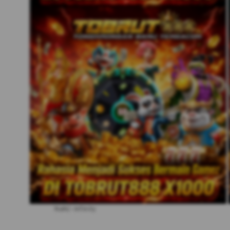
Open
media
6
in
modal
Open
of
NaN
/
-Infinity
media
8