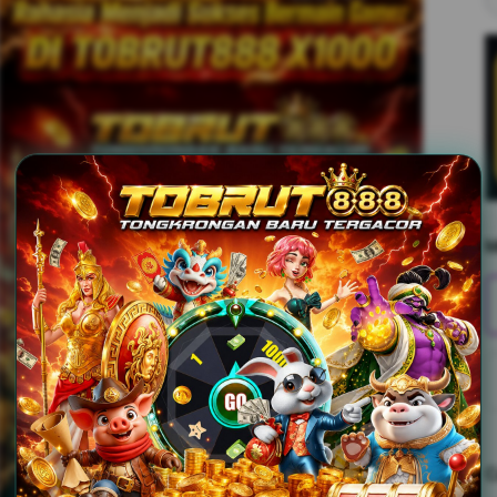
Open
media
5
in
modal
M
C