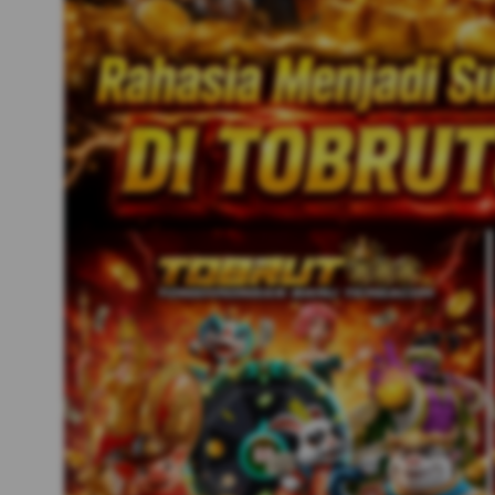
Open
media
1
in
modal